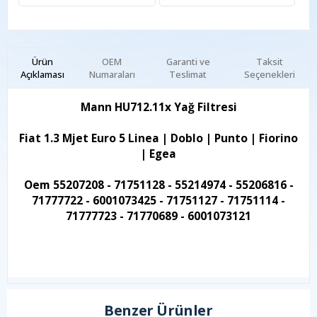
Ürün
OEM
Garanti ve
Taksit
Açıklaması
Numaraları
Teslimat
Seçenekleri
Mann HU712.11x Yağ Filtresi
Fiat 1.3 Mjet Euro 5 Linea | Doblo | Punto | Fiorino
| Egea
Oem 55207208 - 71751128 - 55214974 - 55206816 -
71777722 - 6001073425 - 71751127 - 71751114 -
71777723 - 71770689 - 6001073121
Benzer Ürünler