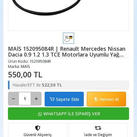
MAİS 152095084R | Renault Mercedes Nissan
Dacia 0.9 1.2 1.3 TCE Motorlara Uyumlu Yağ
Filtresi
Ürün Kodu:
152095084R
Marka:
MAİS
550,00 TL
Havale/EFT ile
522,50 TL
Sepete Ekle
Hemen Al
WHATSAPP İLE SİPARİŞ VER
Güvenli Alışveriş
İade ve Değişim