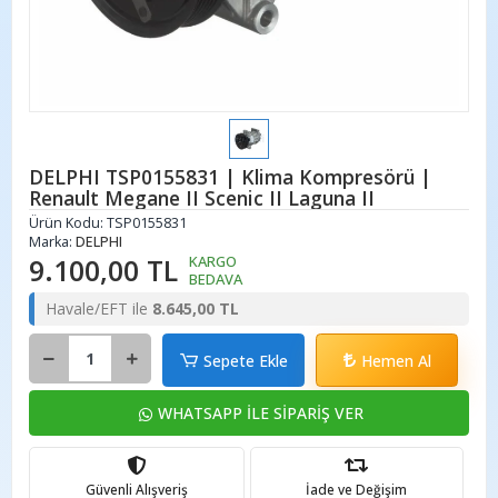
DELPHI TSP0155831 | Klima Kompresörü |
Renault Megane II Scenic II Laguna II
Ürün Kodu:
TSP0155831
Marka:
DELPHI
9.100,00 TL
KARGO
BEDAVA
Havale/EFT ile
8.645,00 TL
Sepete Ekle
Hemen Al
WHATSAPP İLE SİPARİŞ VER
Güvenli Alışveriş
İade ve Değişim