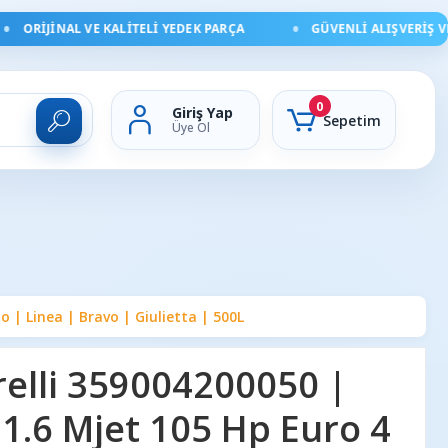
ORIJINAL VE KALITELI YEDEK PARÇA
GÜVENLI ALIŞVERIŞ VE H
0
Giriş Yap
Sepetim
Üye Ol
 | Linea | Bravo | Giulietta | 500L
elli 359004200050 |
 1.6 Mjet 105 Hp Euro 4