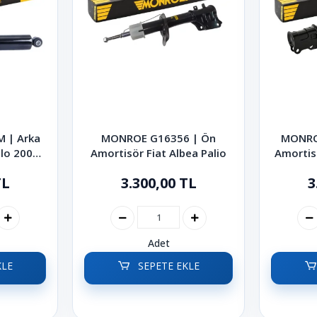
 | Arka
MONROE G16356 | Ön
MONRO
lo 2000-
Amortisör Fiat Albea Palio
Amortis
TL
3.300,00 TL
3
Adet
KLE
SEPETE EKLE