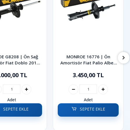
E G8208 | Ön Sağ
MONROE 16776 | Ön
ör Fiat Doblo 2010-
Amortisör Fiat Palio Albea
2022
1998-2012
.000,00 TL
3.450,00 TL
Adet
Adet
SEPETE EKLE
SEPETE EKLE