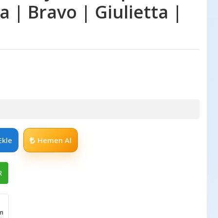
a | Bravo | Giulietta |
Ekle
Hemen Al
R
im