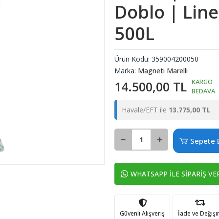
Doblo | Line
500L
Ürün Kodu:
359004200050
Marka:
Magneti Marelli
KARGO
14.500,00 TL
BEDAVA
Havale/EFT ile
13.775,00 TL
Sepete 
WHATSAPP İLE SİPARİŞ VE
Güvenli Alışveriş
İade ve Değiş