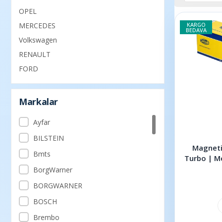
OPEL
MERCEDES
KARGO
BEDAVA
Volkswagen
RENAULT
FORD
Markalar
Ayfar
BILSTEIN
Magneti
Bmts
Turbo | M
GL
BorgWarner
BORGWARNER
BOSCH
Brembo