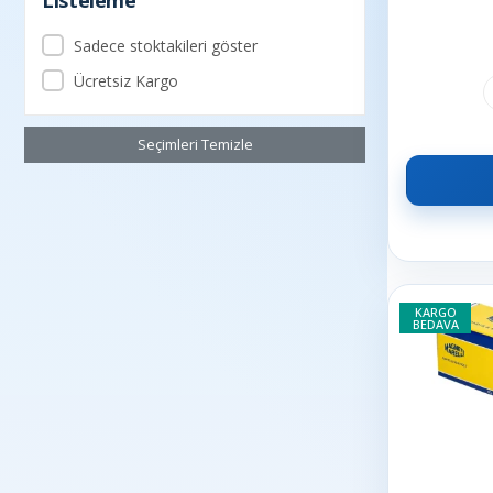
Listeleme
S40
INA
Sadece stoktakileri göster
IVECO
Ücretsiz Kargo
KALE
LANCİA
Seçimleri Temizle
LEMFORDER
LUK
Magneti Marelli
MAHLE
MAİS
KARGO
BEDAVA
MANN
MARS
MITA
MITSUBISHI
MONROE