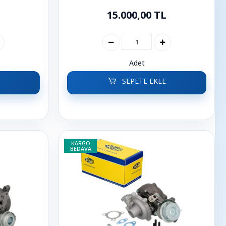
 | Xsara
206 | 207 | 307
15.000,00 TL
Adet
SEPETE EKLE
KARGO
BEDAVA