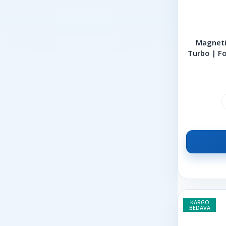
Motopower
NGK
Magneti
OPAR
Turbo | Fo
OTOZONE
Fiest
PIERBURG
PSA
PURFLUX
RAPRO
SACHS
SUPSAN
Suzuki
SWAG
KARGO
TEKNOROT
BEDAVA
Textar