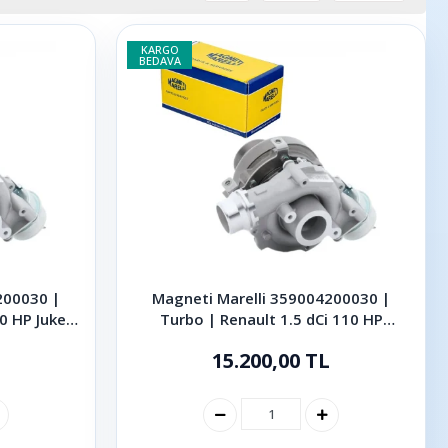
KARGO
BEDAVA
200030 |
Magneti Marelli 359004200030 |
0 HP Juke
Turbo | Renault 1.5 dCi 110 HP
r
Megane III Fluence Kangoo II Scenic
15.200,00 TL
Kadjar