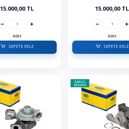
 | V50 | 2004 | 2012
C3 | C4 | C5 | Berlingo
15.000,00 TL
15.000,00 TL
Picasso
Adet
Adet
SEPETE EKLE
SEPETE EKLE
KARGO
BEDAVA