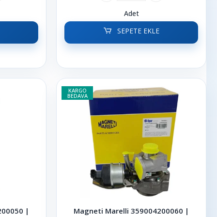
Adet
SEPETE EKLE
KARGO
BEDAVA
200050 |
Magneti Marelli 359004200060 |