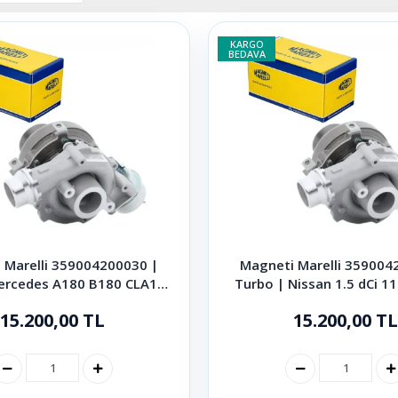
KARGO
BEDAVA
 Marelli 359004200030 |
Magneti Marelli 359004
ercedes A180 B180 CLA180
Turbo | Nissan 1.5 dCi 11
A180 Citan 111 CDI
Qashqai II Pulsa
15.200,00 TL
15.200,00 TL