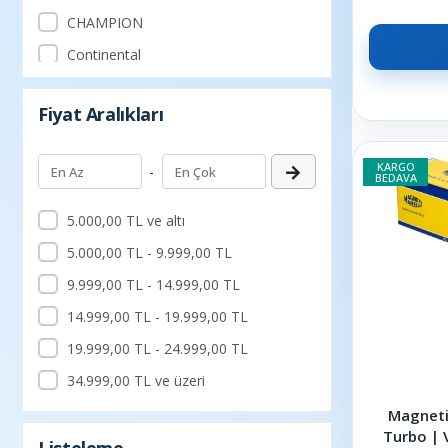
CHAMPION
Continental
CORTECO
Fiyat Aralıkları
DAYCO
DELPHI
KARGO
-
BEDAVA
DENSO
ESER
5.000,00 TL ve altı
FEBİ
5.000,00 TL - 9.999,00 TL
Filtron
9.999,00 TL - 14.999,00 TL
GARRETT
14.999,00 TL - 19.999,00 TL
GATES
19.999,00 TL - 24.999,00 TL
GUA
34.999,00 TL ve üzeri
GVA
Magneti
Turbo | 
HELLA