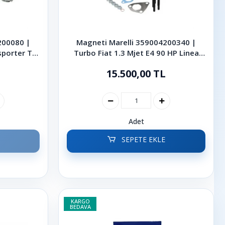
200080 |
Magneti Marelli 359004200340 |
sporter T5
Turbo Fiat 1.3 Mjet E4 90 HP Linea
| 2009
Doblo Punto
15.500,00 TL
Adet
SEPETE EKLE
KARGO
BEDAVA