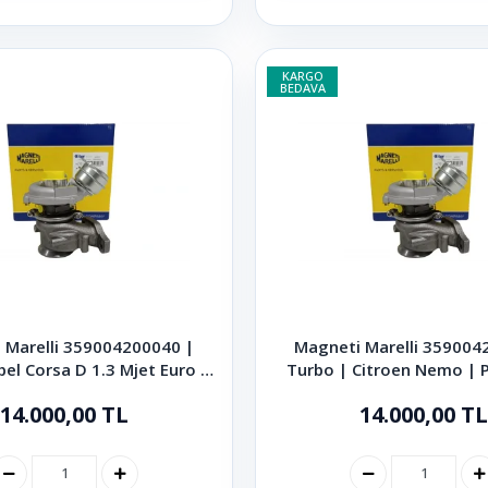
KARGO
BEDAVA
 Marelli 359004200040 |
Magneti Marelli 359004
el Corsa D 1.3 Mjet Euro 5
Turbo | Citroen Nemo | 
75 Hp
Bipper 1.3 HDI 75
14.000,00 TL
14.000,00 TL