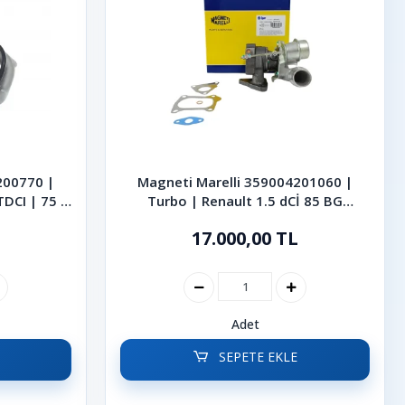
200770 |
Magneti Marelli 359004201060 |
TDCI | 75 |
Turbo | Renault 1.5 dCİ 85 BG
Megane II Kangoo Symbol Clio
17.000,00 TL
Adet
SEPETE EKLE