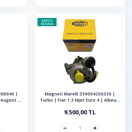
KARGO
BEDAVA
200040 |
Magneti Marelli 359004200330 |
Peugeot |
Turbo | Fiat 1.3 Mjet Euro 4 | Albea |
 Hp
Palio | Punto | Doblo | Fiorino
9.500,00 TL