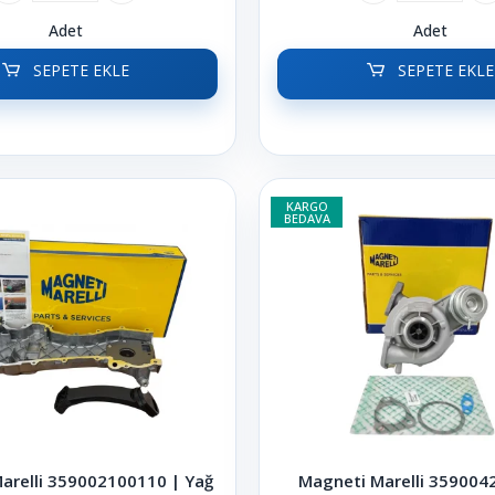
Adet
Adet
SEPETE EKLE
SEPETE EKLE
KARGO
BEDAVA
arelli 359002100110 | Yağ
Magneti Marelli 359004