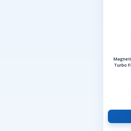
TRW
TYC
Vag
VALEO
VITESCO
ZENON
Magneti
ZIMMERMANN
Turbo F
P