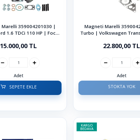
 Marelli 359004201030 |
Magneti Marelli 359004
rd 1.6 TDCi 110 HP | Focus
Turbo | Volkswagen Tran
a Fusion Mondeo C-Max
2.5 TDI 130 HP 2003 
15.000,00 TL
22.800,00 TL
Adet
Adet
STOKTA YOK
SEPETE EKLE
KARGO
BEDAVA