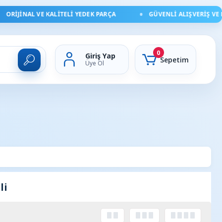
NAL VE KALITELI YEDEK PARÇA
GÜVENLI ALIŞVERIŞ VE HIZLI D
0
Giriş Yap
Sepetim
Üye Ol
li