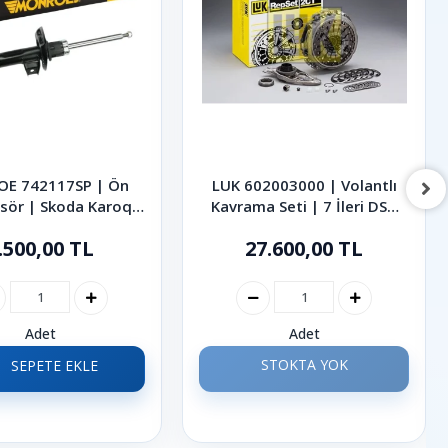
E 742117SP | Ön
LUK 602003000 | Volantlı
sör | Skoda Karoq
Kavrama Seti | 7 İleri DSG
Octavia 2012-2026
Skoda 1.4 1.6 TDI Fabia
.500,00 TL
27.600,00 TL
Octavia Rapid SuperB Karoq
2009-2020
Adet
Adet
STOKTA YOK
SEPETE EKLE