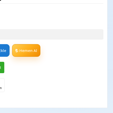
Ekle
Hemen Al
R
im