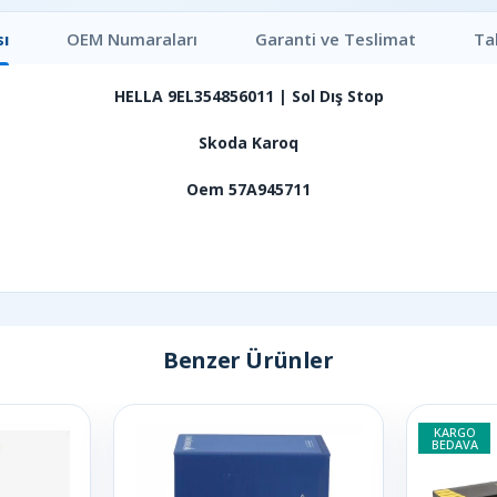
ı
OEM Numaraları
Garanti ve Teslimat
Ta
HELLA 9EL354856011 | Sol Dış Stop
Skoda Karoq
Oem 57A945711
Benzer Ürünler
KARGO
BEDAVA