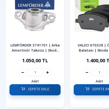
LEMFÖRDER 3741701 | Arka
VALEO 670328 | 
Amortisör Takozu | Skoda
Balatası | Skoda
Octavia Superb Karoq 2013-
Kodiaq Octavia Sup
1.050,00 TL
1.400,00 
2024
- 2024
Adet
Adet
SEPETE EKLE
SEPETE E