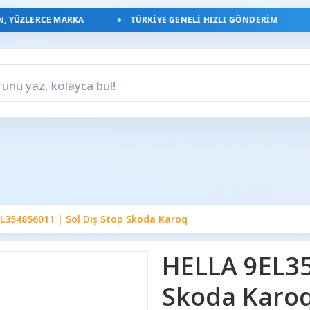
YÜZLERCE MARKA
TÜRKIYE GENELI HIZLI GÖNDERIM
L354856011 | Sol Dış Stop Skoda Karoq
HELLA 9EL35
Skoda Karo