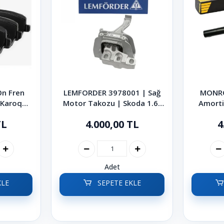
Ön Fren
LEMFORDER 3978001 | Sağ
MONRO
 Karoq
Motor Takozu | Skoda 1.6-
Amorti
erb 2013
2.0 TDI Octavia Superb
Kodiaq 
TL
4.000,00 TL
4
Karoq 2013-2024
Adet
KLE
SEPETE EKLE