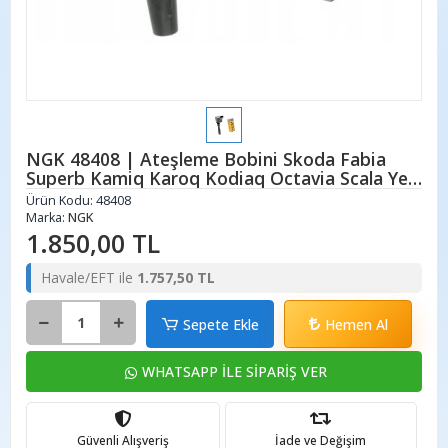
NGK 48408 | Ateşleme Bobini Skoda Fabia
Superb Kamiq Karoq Kodiaq Octavia Scala Yeti
1.0 TSI | 1.2 TSI | 1.4 TSI
Ürün Kodu:
48408
Marka:
NGK
1.850,00 TL
Havale/EFT ile
1.757,50 TL
Sepete Ekle
Hemen Al
WHATSAPP İLE SİPARİŞ VER
Güvenli Alışveriş
İade ve Değişim