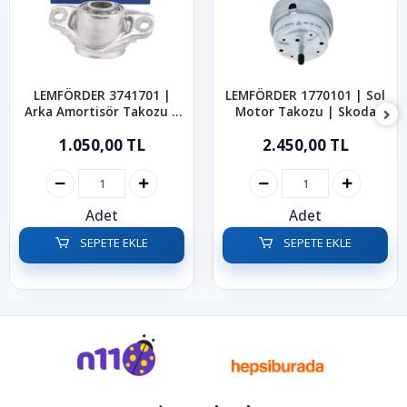
LEMFÖRDER 3741701 |
LEMFÖRDER 1770101 | Sol
Arka Amortisör Takozu |
Motor Takozu | Skoda
Skoda Octavia Superb
Superb 1.8 Turbo 1.9 TDI
1.050,00 TL
2.450,00 TL
Karoq 2013-2024
2001-2008
Adet
Adet
SEPETE EKLE
SEPETE EKLE