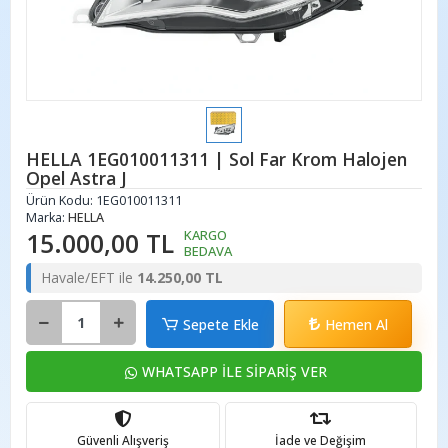
HELLA 1EG010011311 | Sol Far Krom Halojen
Opel Astra J
Ürün Kodu:
1EG010011311
Marka:
HELLA
15.000,00 TL
KARGO
BEDAVA
Havale/EFT ile
14.250,00 TL
Sepete Ekle
Hemen Al
WHATSAPP İLE SİPARİŞ VER
Güvenli Alışveriş
İade ve Değişim