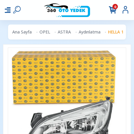
0
Ana Sayfa
OPEL
ASTRA
Aydınlatma
HELLA 1EG010