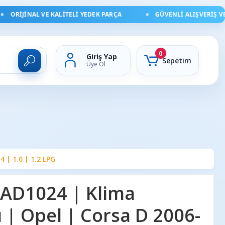
ORIJINAL VE KALITELI YEDEK PARÇA
GÜVENLI ALIŞVERIŞ VE HI
0
Giriş Yap
Sepetim
Üye Ol
| 1.0 | 1.2 LPG
AD1024 | Klima
| Opel | Corsa D 2006-