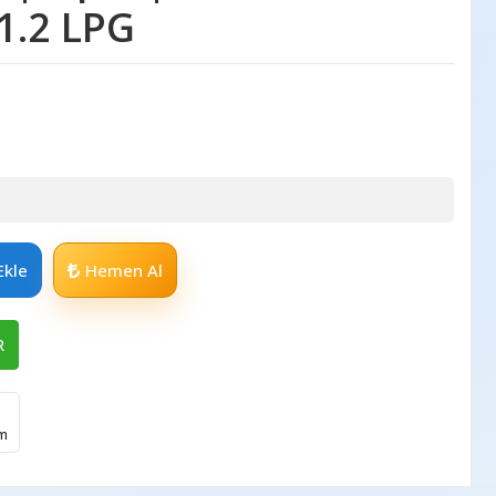
 1.2 LPG
Ekle
Hemen Al
R
im