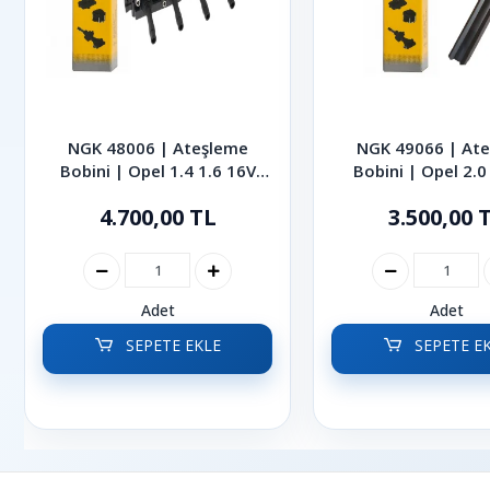
NGK 48006 | Ateşleme
NGK 49066 | At
Bobini | Opel 1.4 1.6 16V
Bobini | Opel 2.
Astra Corsa Combo Meriva
Vectra 2003-
4.700,00 TL
3.500,00 
Vectra Zafira 1998-2014
Adet
Adet
SEPETE EKLE
SEPETE E