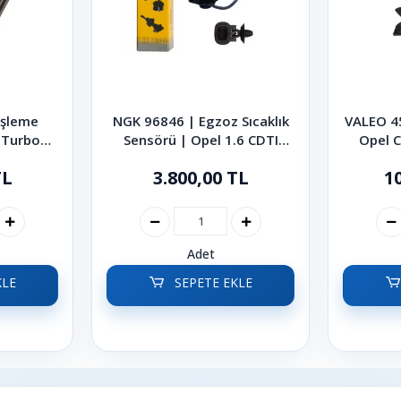
eşleme
NGK 96846 | Egzoz Sıcaklık
VALEO 45
0 Turbo
Sensörü | Opel 1.6 CDTI
Opel 
2008
Insignia 2017-2020
TL
3.800,00 TL
1
Adet
KLE
SEPETE EKLE