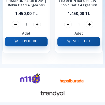
CHAMPION BAE403C245 |
CHAMPION BAE403C245 |
Bobin Fiat 1.4 Egea 500
Bobin Fiat 1.4 Egea 500
Punto Bravo Doblo Alfa
Punto Bravo Doblo
1.450,00 TL
1.450,00 TL
Romeo Mıto
Adet
Adet
SEPETE EKLE
SEPETE EKLE