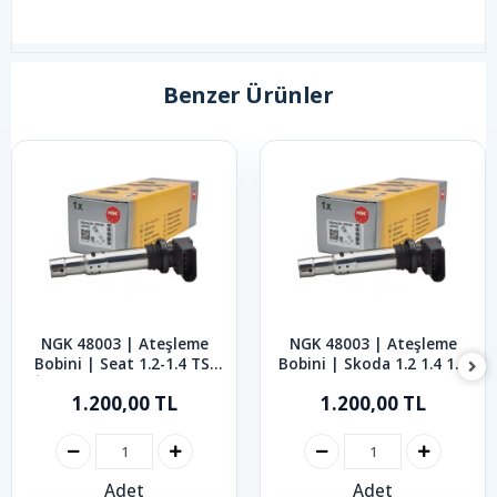
Benzer Ürünler
NGK 48003 | Ateşleme
NGK 48003 | Ateşleme
Bobini | Seat 1.2-1.4 TSI
Bobini | Skoda 1.2 1.4 1.6
İbiza Leon Toledo 2000-
1.4 TSI 1.6 FSI Fabia
1.200,00 TL
1.200,00 TL
2015
Octavia Roomster 2002-
2014
Adet
Adet