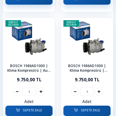
KARGO
KARGO
BEDAVA
BEDAVA
BOSCH 1986AD1000 |
BOSCH 1986AD1000 |
Klima Kompresörü | Audi
Klima Kompresörü |
A1 A3 Q2 Q3
Volkswagen Touran Caddy
9.750,00 TL
9.750,00 TL
Polo Arteon Scirocco
Adet
Adet
SEPETE EKLE
SEPETE EKLE