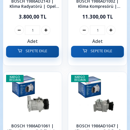
BOSCH 1986AD2143 |
BOSCH 1986AD1002 |
Klima Radyatörü | Opel
Klima Kompresörü |
Astra Zafira 1998 - 2009
Mercedes W203 CL203
3.800,00 TL
11.300,00 TL
C209 C219 W211 W220
Adet
Adet
SEPETE EKLE
SEPETE EKLE
KARGO
KARGO
BEDAVA
BEDAVA
BOSCH 1986AD1061 |
BOSCH 1986AD1047 |