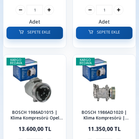
Adet
Adet
SEPETE EKLE
SEPETE EKLE
KARGO
KARGO
BEDAVA
BEDAVA
BOSCH 1986AD1015 |
BOSCH 1986AD1020 |
Klima Kompresörü Opel
Klima Kompresörü |
Astra J Meriva B 1.3 1.7
Renault 1.5 dCi Clio
13.600,00 TL
11.350,00 TL
CDTI 2009-2017
Kangoo Modus Twingo