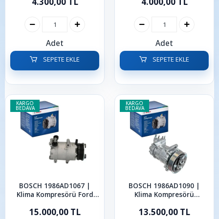
4.300,00 TL
4.000,00 TL
2013
Adet
Adet
SEPETE EKLE
SEPETE EKLE
KARGO
KARGO
BEDAVA
BEDAVA
BOSCH 1986AD1067 |
BOSCH 1986AD1090 |
Klima Kompresörü Ford
Klima Kompresörü
Focus C-Max 2003-2019
Peugeot 207 208 307 308
15.000,00 TL
13.500,00 TL
3008 5008 308 2006-2016