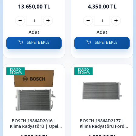
1.6 TDCI Focus C-Max
Civic 1.6-1.8 2005-2013
13.650,00 TL
4.350,00 TL
Connect Mondeo
Adet
Adet
SEPETE EKLE
SEPETE EKLE
KARGO
KARGO
BEDAVA
BEDAVA
BOSCH 1986AD2016 |
BOSCH 1986AD2177 |
Klima Radyatörü | Opel
Klima Radyatörü Ford
Astra H
Connect 1.8 TDCI 2003-