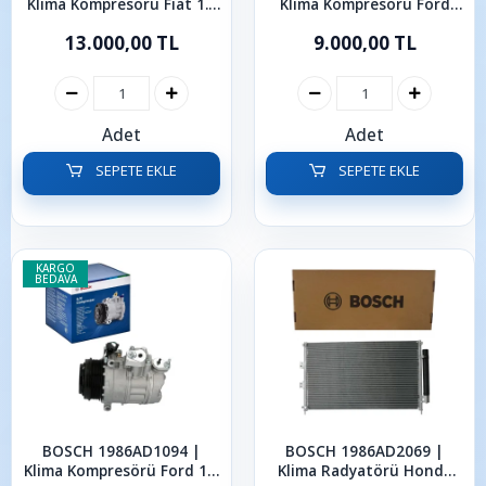
Klima Kompresörü Fiat 1.6
Klima Kompresörü Ford
E-Torq 1.3 Mjet Egea 500L
Connect 1.8 TDCI 2003-
13.000,00 TL
9.000,00 TL
2013
Adet
Adet
SEPETE EKLE
SEPETE EKLE
KARGO
BEDAVA
BOSCH 1986AD1094 |
BOSCH 1986AD2069 |
Klima Kompresörü Ford 1.5
Klima Radyatörü Honda