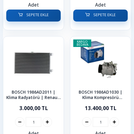
Adet
Adet
SEPETE EKLE
SEPETE EKLE
KARGO
BEDAVA
BOSCH 1986AD2011 |
BOSCH 1986AD1030 |
Klima Radyatörü | Renault
Klima Kompresörü
Kangoo 2008 - 2021 1.5 dCi
Mercedes W203 S203
3.000,00 TL
13.400,00 TL
W211 S211 C209 C219
W221 2000-2018
Adet
Adet