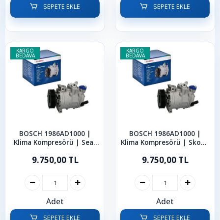
SEPETE EKLE
SEPETE EKLE
KARGO
KARGO
BEDAVA
BEDAVA
BOSCH 1986AD1000 |
BOSCH 1986AD1000 |
Klima Kompresörü | Seat
Klima Kompresörü | Skoda
Ibiza Leon Toledo Ateca
Octavia Superb Rapid
9.750,00 TL
9.750,00 TL
Arona
Scala Kamiq Karoq
Adet
Adet
SEPETE EKLE
SEPETE EKLE