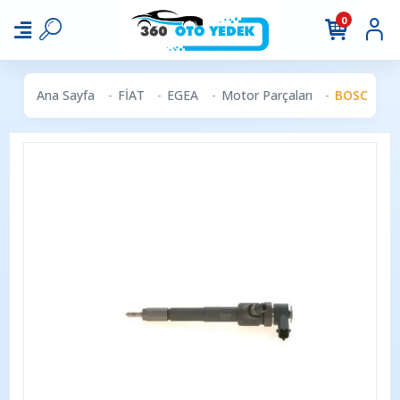
0
Ana Sayfa
FİAT
EGEA
Motor Parçaları
BOSCH 0445