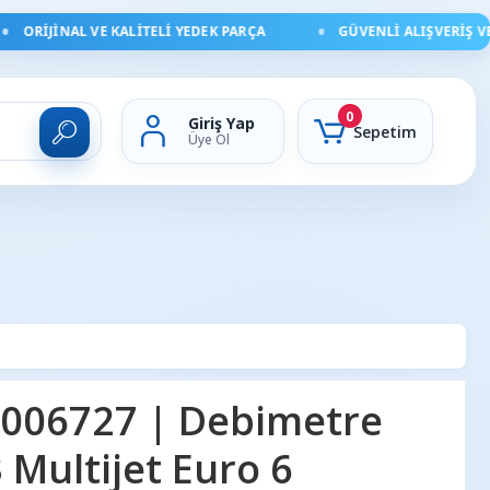
ORIJINAL VE KALITELI YEDEK PARÇA
GÜVENLI ALIŞVERIŞ VE HI
0
Giriş Yap
Sepetim
Üye Ol
006727 | Debimetre
3 Multijet Euro 6