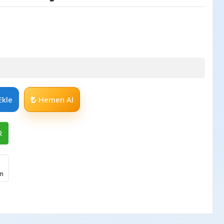
Ekle
Hemen Al
R
im