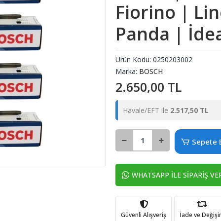
Fiorino | Li
Panda | İde
Ürün Kodu:
0250203002
Marka:
BOSCH
2.650,00 TL
Havale/EFT ile
2.517,50 TL
Sepete 
WHATSAPP İLE SİPARİŞ VE
Güvenli Alışveriş
İade ve Değiş