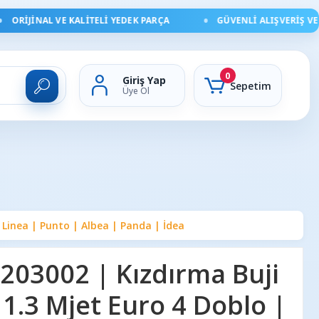
RIJINAL VE KALITELI YEDEK PARÇA
GÜVENLI ALIŞVERIŞ VE HIZ
0
Giriş Yap
Sepetim
Üye Ol
 Linea | Punto | Albea | Panda | İdea
03002 | Kızdırma Buji
 1.3 Mjet Euro 4 Doblo |