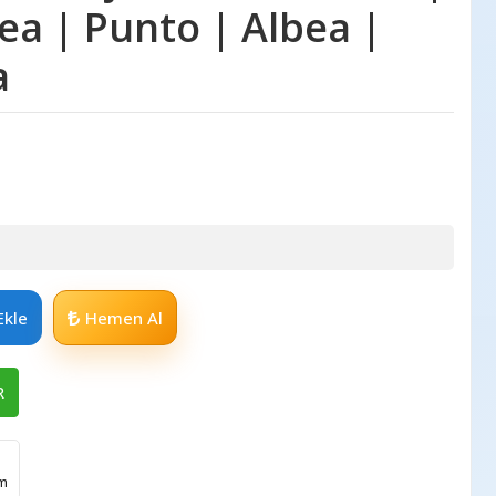
nea | Punto | Albea |
a
Ekle
Hemen Al
R
im