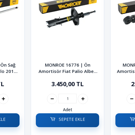
Ön Sağ
MONROE 16776 | Ön
MONR
lo 2010-
Amortisör Fiat Palio Albea
Amortis
1998-2012
TL
3.450,00 TL
2
Adet
KLE
SEPETE EKLE