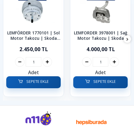
LEMFÖRDER 1770101 | Sol
LEMFORDER 3978001 | Sağ
Motor Takozu | Skoda
Motor Takozu | Skoda
Superb 1.8 Turbo 1.9 TDI
1.6-2.0 TDI Octavia Superb
2.450,00 TL
4.000,00 TL
2001-2008
Karoq 2013-2024
Adet
Adet
SEPETE EKLE
SEPETE EKLE