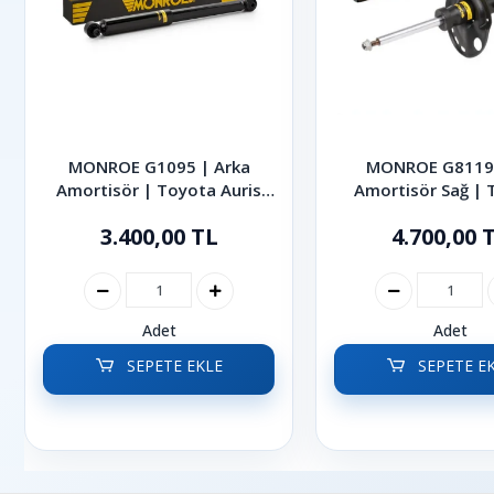
MONROE G1095 | Arka
MONROE G8119
Amortisör | Toyota Auris
Amortisör Sağ | 
Corolla 2007 - 2019
Auris Corolla 20
3.400,00 TL
4.700,00 
Adet
Adet
SEPETE EKLE
SEPETE E