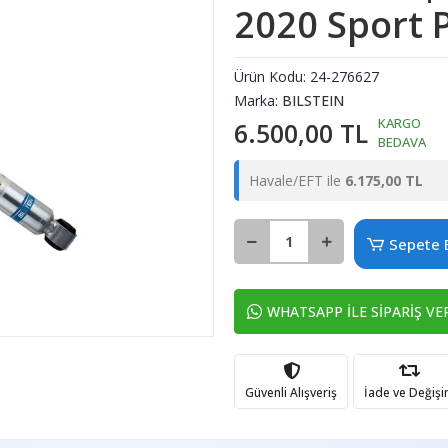
2020 Sport 
Ürün Kodu:
24-276627
Marka:
BILSTEIN
KARGO
6.500,00 TL
BEDAVA
Havale/EFT ile
6.175,00 TL
Sepete 
WHATSAPP İLE SİPARİŞ VE
Güvenli Alışveriş
İade ve Değiş