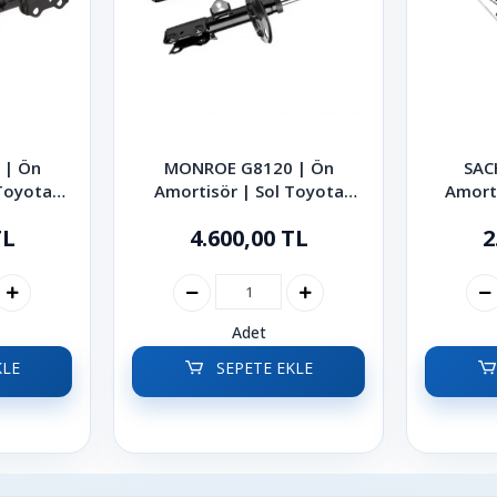
 | Ön
MONROE G8120 | Ön
SAC
Toyota
Amortisör | Sol Toyota
Amort
07-2019
Auris Corolla 2007-2019
Auris 
TL
4.600,00 TL
2
Adet
KLE
SEPETE EKLE