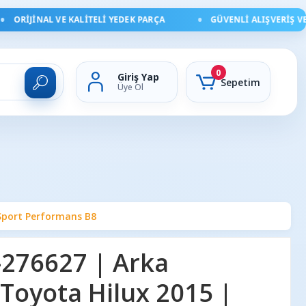
ORIJINAL VE KALITELI YEDEK PARÇA
GÜVENLI ALIŞVERIŞ VE HI
0
Giriş Yap
Sepetim
Üye Ol
 Sport Performans B8
-276627 | Arka
 Toyota Hilux 2015 |