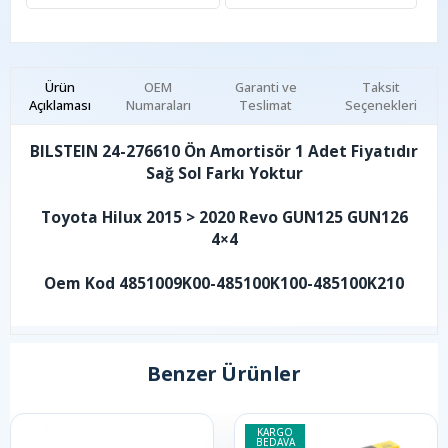
Ürün
OEM
Garanti ve
Taksit
Açıklaması
Numaraları
Teslimat
Seçenekleri
BILSTEIN 24-276610 Ön Amortisör 1 Adet Fiyatıdır
Sağ Sol Farkı Yoktur
Toyota Hilux 2015 > 2020 Revo GUN125 GUN126
4×4
Oem Kod 4851009K00-485100K100-485100K210
Benzer Ürünler
KARGO
BEDAVA