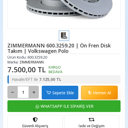
ZIMMERMANN 600.3259.20 | Ön Fren Disk
Takım | Volkswagen Polo
Ürün Kodu:
600.3259.20
Marka:
ZIMMERMANN
7.500,00 TL
KARGO
BEDAVA
Havale/EFT ile
7.125,00 TL
Sepete Ekle
Hemen Al
WHATSAPP İLE SİPARİŞ VER
Güvenli Alışveriş
İade ve Değişim