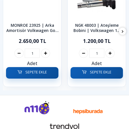
MONROE 23925 | Arka
NGK 48003 | Ateşleme
Amortisör Volkwagen Golf
Bobini | Volkswagen 1.2
Bora 1999-2006
1.4 1.4 TSI 1.6 FSI Golf
2.650,00 TL
1.200,00 TL
Jetta Polo Passat 2002-
2014
Adet
Adet
SEPETE EKLE
SEPETE EKLE