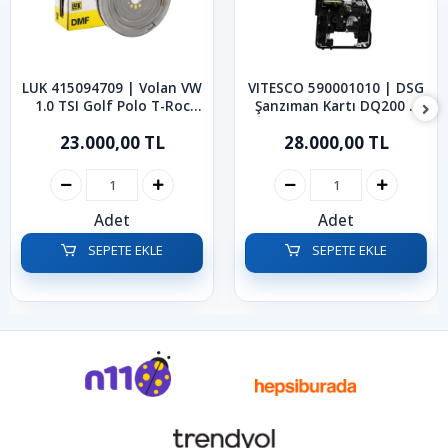
LUK 415094709 | Volan VW
VITESCO 590001010 | DSG
1.0 TSI Golf Polo T-Roc
Şanzıman Kartı DQ200 7
Taigo T-Cross
İleri VW Golf Jetta Polo
23.000,00 TL
28.000,00 TL
Passat Caddy
Adet
Adet
SEPETE EKLE
SEPETE EKLE