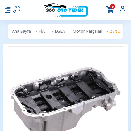
0
Ana Sayfa
FİAT
EGEA
Motor Parçaları
ZENON FI43