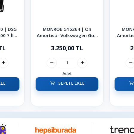
0 | DSG
MONROE G16264 | Ön
MONR
0 7 İleri
Amortisör Volkswagen Golf
Amortis
o Passat
Bora 1997-2005
Bo
TL
3.250,00 TL
2
Adet
KLE
SEPETE EKLE