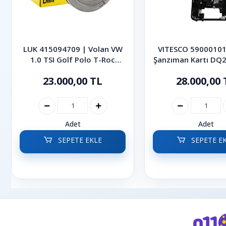
LUK 415094709 | Volan VW
VITESCO 59000101
1.0 TSI Golf Polo T-Roc
Şanzıman Kartı DQ20
Taigo T-Cross
VW Golf Jetta Pol
23.000,00 TL
28.000,00 
Caddy
Adet
Adet
SEPETE EKLE
SEPETE E