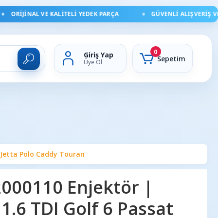
ORIJINAL VE KALITELI YEDEK PARÇA
GÜVENLI ALIŞVERIŞ VE HI
0
Giriş Yap
Sepetim
Üye Ol
 Jetta Polo Caddy Touran
000110 Enjektör |
.6 TDI Golf 6 Passat