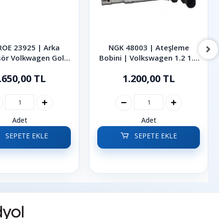
OE 23925 | Arka
NGK 48003 | Ateşleme
ör Volkwagen Golf
Bobini | Volkswagen 1.2 1.4
ra 1999-2006
1.4 TSI 1.6 FSI Golf Jetta
.650,00 TL
1.200,00 TL
Polo Passat 2002-2014
Adet
Adet
SEPETE EKLE
SEPETE EKLE