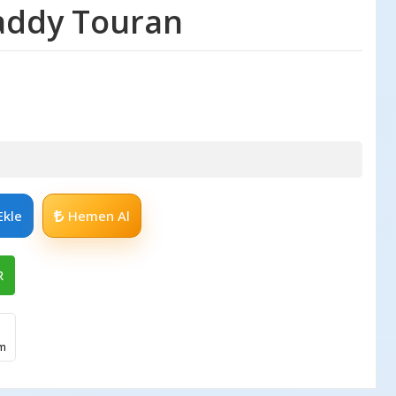
Caddy Touran
Ekle
Hemen Al
R
im