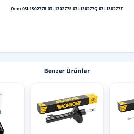
Oem 03L130277B 03L130277S 03L130277Q 03L130277T
Benzer Ürünler