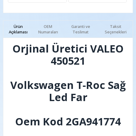
Ürün
OEM
Garanti ve
Taksit
Açıklaması
Numaraları
Teslimat
Seçenekleri
Orjinal Üretici VALEO
450521
Volkswagen T-Roc Sağ
Led Far
Oem Kod 2GA941774