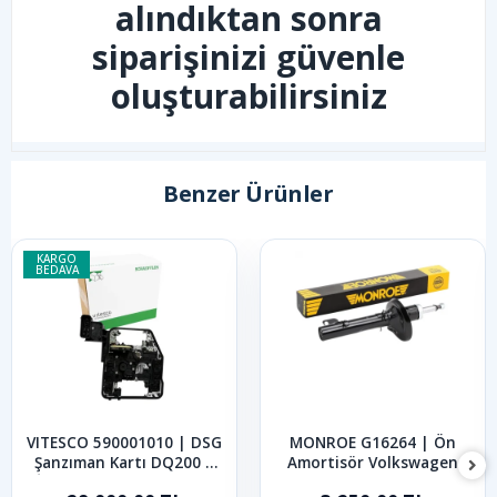
alındıktan sonra
siparişinizi güvenle
oluşturabilirsiniz
Benzer Ürünler
KARGO
BEDAVA
VITESCO 590001010 | DSG
MONROE G16264 | Ön
Şanzıman Kartı DQ200 7
Amortisör Volkswagen
İleri VW Golf Jetta Polo
Golf Bora 1997-2005