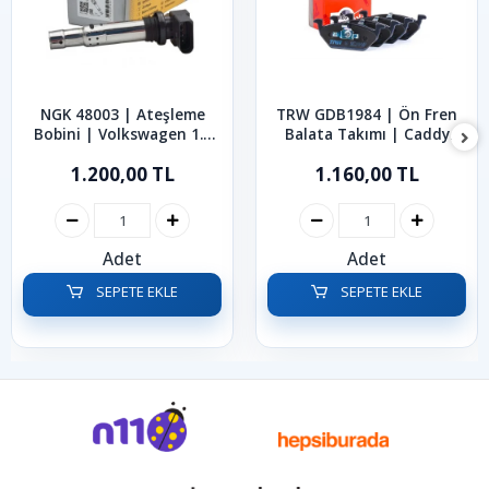
NGK 48003 | Ateşleme
TRW GDB1984 | Ön Fren
Bobini | Volkswagen 1.2
Balata Takımı | Caddy
1.4 1.4 TSI 1.6 FSI Golf
Bora Golf Polo Jetta 1991
1.200,00 TL
1.160,00 TL
Jetta Polo Passat 2002-
- 2022
2014
Adet
Adet
SEPETE EKLE
SEPETE EKLE