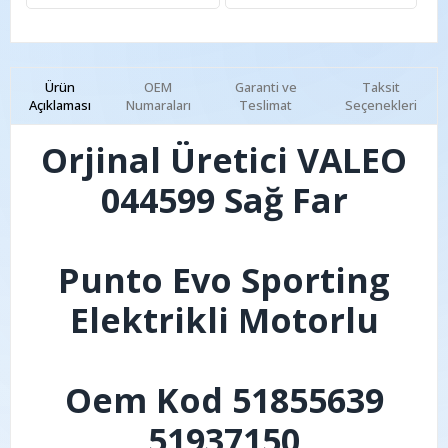
Ürün
OEM
Garanti ve
Taksit
Açıklaması
Numaraları
Teslimat
Seçenekleri
Orjinal Üretici VALEO
044599 Sağ Far
Punto Evo Sporting
Elektrikli Motorlu
Oem Kod 51855639
51937150