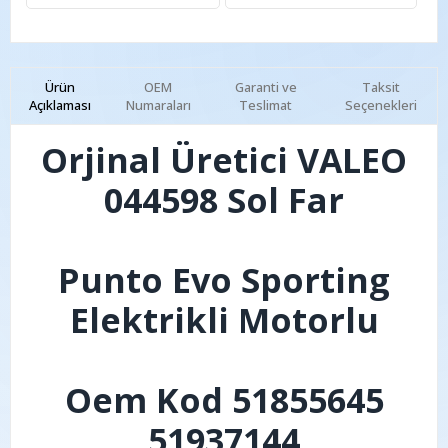
Ürün
OEM
Garanti ve
Taksit
Açıklaması
Numaraları
Teslimat
Seçenekleri
Orjinal Üretici VALEO
044598 Sol Far
Punto Evo Sporting
Elektrikli Motorlu
Oem Kod 51855645
51937144