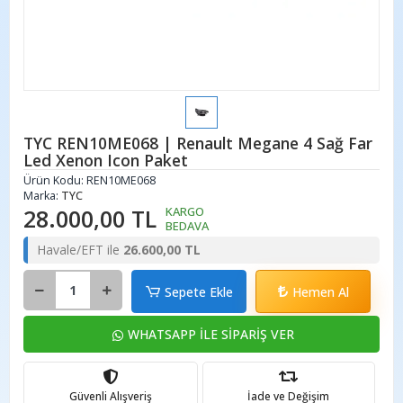
TYC REN10ME068 | Renault Megane 4 Sağ Far
Led Xenon Icon Paket
Ürün Kodu:
REN10ME068
Marka:
TYC
28.000,00 TL
KARGO
BEDAVA
Havale/EFT ile
26.600,00 TL
Sepete Ekle
Hemen Al
WHATSAPP İLE SİPARİŞ VER
Güvenli Alışveriş
İade ve Değişim