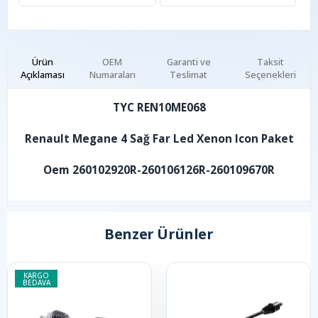
Ürün
OEM
Garanti ve
Taksit
Açıklaması
Numaraları
Teslimat
Seçenekleri
TYC REN10ME068
Renault Megane 4 Sağ Far Led Xenon Icon Paket
Oem 260102920R-260106126R-260109670R
Benzer Ürünler
KARGO
BEDAVA