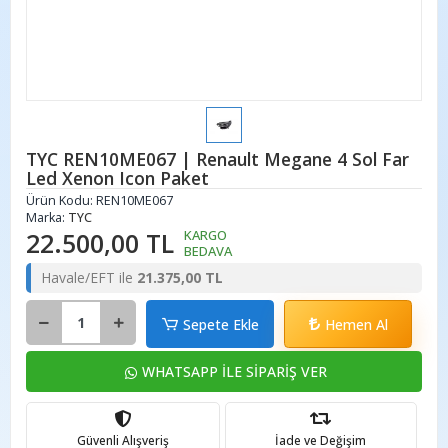
TYC REN10ME067 | Renault Megane 4 Sol Far
Led Xenon Icon Paket
Ürün Kodu:
REN10ME067
Marka:
TYC
22.500,00 TL
KARGO
BEDAVA
Havale/EFT ile
21.375,00 TL
Sepete Ekle
Hemen Al
WHATSAPP İLE SİPARİŞ VER
Güvenli Alışveriş
İade ve Değişim