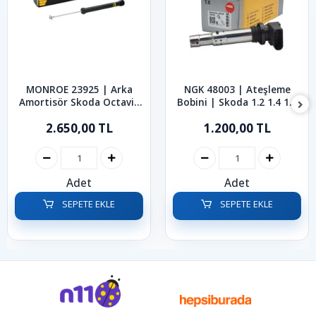
MONROE 23925 | Arka
NGK 48003 | Ateşleme
Amortisör Skoda Octavia
Bobini | Skoda 1.2 1.4 1.6
Rabid Roomster 1997-2019
1.4 TSI 1.6 FSI Fabia
2.650,00 TL
1.200,00 TL
Octavia Roomster 2002-
2014
Adet
Adet
SEPETE EKLE
SEPETE EKLE