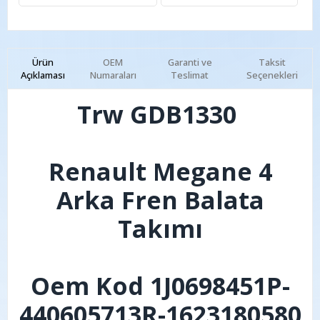
Ürün
OEM
Garanti ve
Taksit
Açıklaması
Numaraları
Teslimat
Seçenekleri
Trw GDB1330
Renault Megane 4
Arka Fren Balata
Takımı
Oem Kod 1J0698451P-
440605713R-1623180580