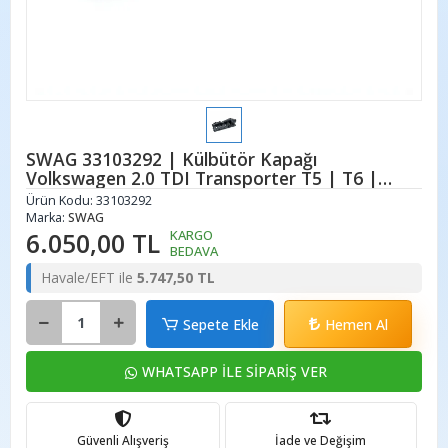
SWAG 33103292 | Külbütör Kapağı
Volkswagen 2.0 TDI Transporter T5 | T6 |
2007 | 2019
Ürün Kodu:
33103292
Marka:
SWAG
6.050,00 TL
KARGO
BEDAVA
Havale/EFT ile
5.747,50 TL
Sepete Ekle
Hemen Al
WHATSAPP İLE SİPARİŞ VER
Güvenli Alışveriş
İade ve Değişim