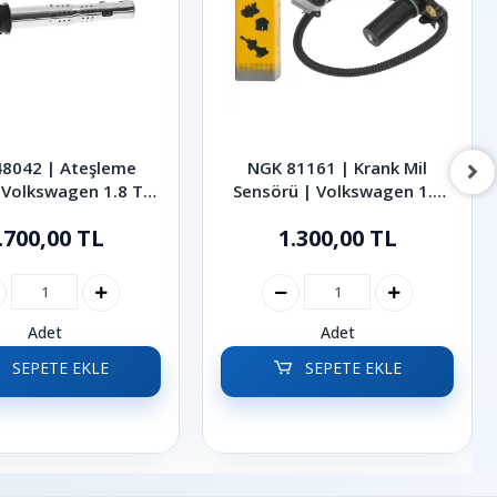
8042 | Ateşleme
NGK 81161 | Krank Mil
 Volkswagen 1.8 TSI
Sensörü | Volkswagen 1.9
SI Golf Passat CC
TDI Golf Transporter 2001-
.700,00 TL
1.300,00 TL
uan 2004-2016
2007
Adet
Adet
SEPETE EKLE
SEPETE EKLE