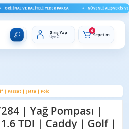
ORIJINAL VE KALITELI YEDEK PARÇA
GÜVENLI ALIŞVERIŞ VE HI
0
Giriş Yap
Sepetim
Üye Ol
 | Passat | Jetta | Polo
284 | Yağ Pompası |
.6 TDI | Caddy | Golf |