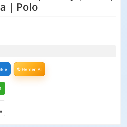
ta | Polo
Ekle
Hemen Al
R
im