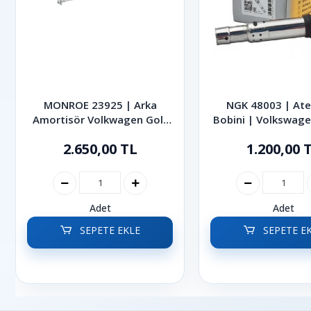
MONROE 23925 | Arka
NGK 48003 | At
Amortisör Volkwagen Golf
Bobini | Volkswage
Bora 1999-2006
1.4 TSI 1.6 FSI Go
2.650,00 TL
1.200,00 
Polo Passat 200
Adet
Adet
SEPETE EKLE
SEPETE E