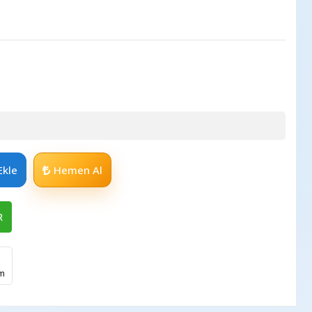
Ekle
Hemen Al
R
im