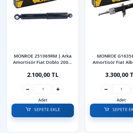
MONROE 251069RM | Arka
MONROE G16356
Amortisör Fiat Doblo 2000-
Amortisör Fiat Alb
2013
2.100,00 TL
3.300,00 
Adet
Adet
SEPETE EKLE
SEPETE E