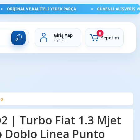
ORIJINAL VE KALITELI YEDEK PARÇA
GÜVENLI ALIŞVERIŞ VE HI
0
Giriş Yap
Sepetim
Üye Ol
no
 | Turbo Fiat 1.3 Mjet
p Doblo Linea Punto