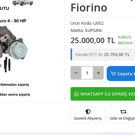
Fiorino
Ürün Kodu:
U002
Marka:
SUPSAN
KARGO
25.000,00 TL
BEDAVA
Havale/EFT ile
23.750,00 TL
Sepete 
WHATSAPP İLE SİPARİŞ VE
Güvenli Alışveriş
İade ve Değiş