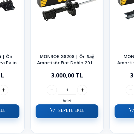
 | Ön
MONROE G8208 | Ön Sağ
MON
ea Palio
Amortisör Fiat Doblo 2010-
Amortis
2022
TL
3.000,00 TL
3
Adet
KLE
SEPETE EKLE