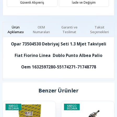
Güvenli Alışveriş
İade ve Değişim
Ürün
OEM
Garanti ve
Taksit
Açıklaması
Numaraları
Teslimat
Seçenekleri
Opar 73504530 Debriyaj Seti 1.3 Mjet Takviyeli
Fiat Fiorino Linea Doblo Punto Albea Palio
Oem 1632597280-55174271-71748778
Benzer Ürünler
KARGO
KARGO
BEDAVA
BEDAVA