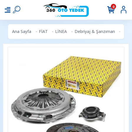
0
Ana Sayfa
FİAT
LİNEA
Debriyaj & Şanzıman
OPAR