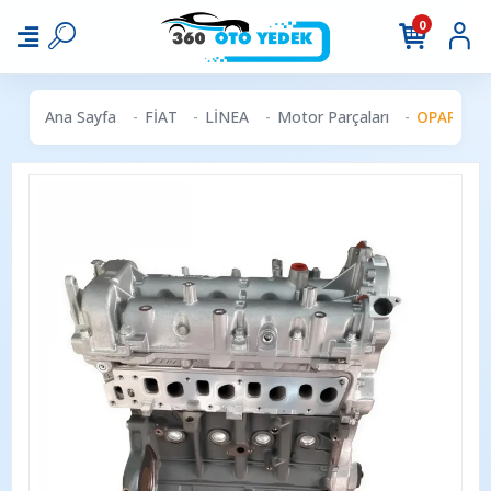
0
Ana Sayfa
FİAT
LİNEA
Motor Parçaları
OPAR 7175