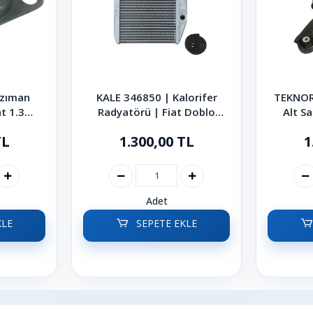
nzıman
KALE 346850 | Kalorifer
TEKNOR
t 1.3
Radyatörü | Fiat Doblo
Alt Sa
Palio
Linea Fiorino Punto 2006-
TL
1.300,00 TL
1
2021
Adet
KLE
SEPETE EKLE