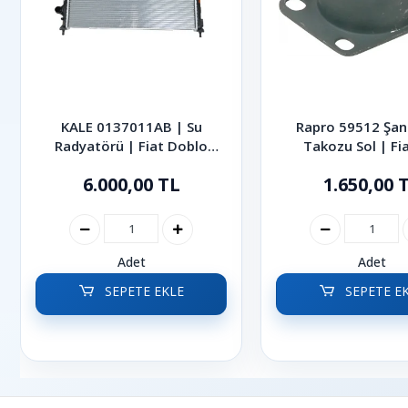
KALE 0137011AB | Su
Rapro 59512 Şa
Radyatörü | Fiat Doblo
Takozu Sol | Fia
2001-2010
Multijet Albea 
6.000,00 TL
1.650,00 
Adet
Adet
SEPETE EKLE
SEPETE E