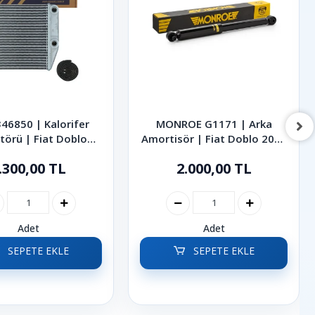
46850 | Kalorifer
MONROE G1171 | Arka
törü | Fiat Doblo
Amortisör | Fiat Doblo 2010
iorino Punto 2006-
Sonrası
.300,00 TL
2.000,00 TL
2021
Adet
Adet
SEPETE EKLE
SEPETE EKLE