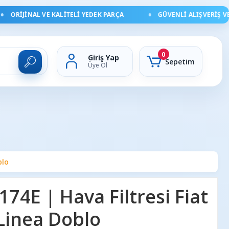
ORIJINAL VE KALITELI YEDEK PARÇA
GÜVENLI ALIŞVERIŞ VE HI
0
Giriş Yap
Sepetim
Üye Ol
blo
4E | Hava Filtresi Fiat
 Linea Doblo