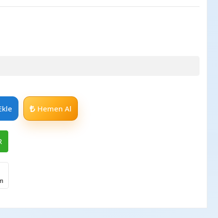
Ekle
Hemen Al
R
im