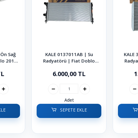
Ön Sağ
KALE 0137011AB | Su
KALE 3
lo 2010-
Radyatörü | Fiat Doblo
Radya
2001-2010
Linea F
TL
6.000,00 TL
1
Adet
KLE
SEPETE EKLE