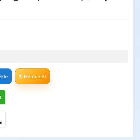
Ekle
Hemen Al
R
im