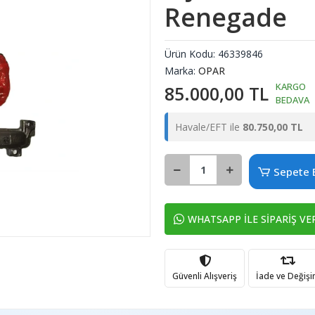
Renegade
Ürün Kodu:
46339846
Marka:
OPAR
KARGO
85.000,00 TL
BEDAVA
Havale/EFT ile
80.750,00 TL
Sepete 
WHATSAPP İLE SİPARİŞ VE
Güvenli Alışveriş
İade ve Değiş