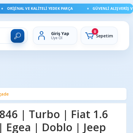
ORIJINAL VE KALITELI YEDEK PARÇA
GÜVENLI ALIŞVERIŞ VE H
0
Giriş Yap
Sepetim
Üye Ol
egade
46 | Turbo | Fiat 1.6
| Egea | Doblo | Jeep