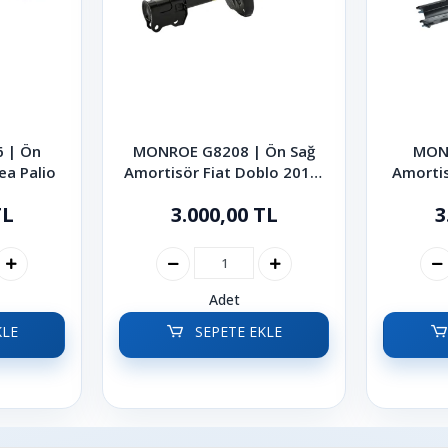
 | Ön
MONROE G8208 | Ön Sağ
MON
ea Palio
Amortisör Fiat Doblo 2010-
Amortis
2022
TL
3.000,00 TL
3
Adet
KLE
SEPETE EKLE