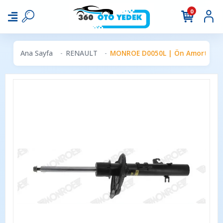
0
Ana Sayfa
RENAULT
MONROE D0050L | Ön Amortisör S