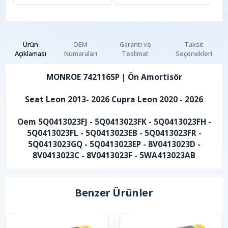
Ürün
OEM
Garanti ve
Taksit
Açıklaması
Numaraları
Teslimat
Seçenekleri
MONROE 742116SP | Ön Amortisör
Seat Leon 2013- 2026 Cupra Leon 2020 - 2026
Oem 5Q0413023FJ - 5Q0413023FK - 5Q0413023FH -
5Q0413023FL - 5Q0413023EB - 5Q0413023FR -
5Q0413023GQ - 5Q0413023EP - 8V0413023D -
8V0413023C - 8V0413023F - 5WA413023AB
Benzer Ürünler