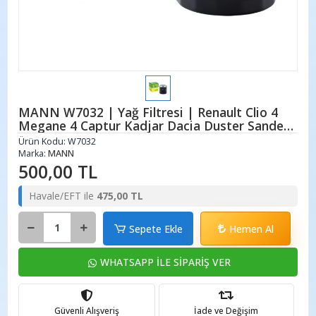
MANN W7032 | Yağ Filtresi | Renault Clio 4
Megane 4 Captur Kadjar Dacia Duster Sandero
1.5 dCi Blue dCi
Ürün Kodu:
W7032
Marka:
MANN
500,00 TL
Havale/EFT ile
475,00 TL
Sepete Ekle
Hemen Al
WHATSAPP İLE SİPARİŞ VER
Güvenli Alışveriş
İade ve Değişim