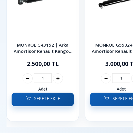
MONROE G43152 | Arka
MONROE G55024 
Amortisör Renault Kangoo
Amortisör Renaul
1997-2007
Scenic 1996-2
2.500,00 TL
3.000,00 
Adet
Adet
SEPETE EKLE
SEPETE E