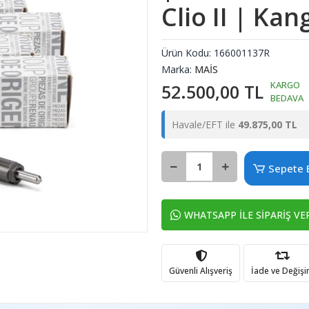
Clio II | Ka
Ürün Kodu:
166001137R
Marka:
MAİS
KARGO
52.500,00 TL
BEDAVA
Havale/EFT ile
49.875,00 TL
Sepete 
WHATSAPP İLE SİPARİŞ VE
Güvenli Alışveriş
İade ve Değiş