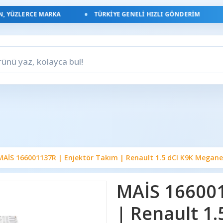
YÜZLERCE MARKA
TÜRKIYE GENELI HIZLI GÖNDERIM
MAİS 166001137R | Enjektör Takım | Renault 1.5 dCI K9K Megane II
MAİS 166001
| Renault 1.