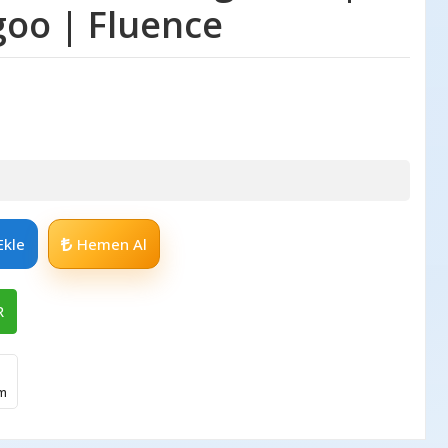
ngoo | Fluence
Ekle
Hemen Al
R
im