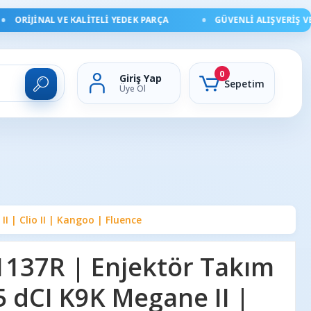
ORIJINAL VE KALITELI YEDEK PARÇA
GÜVENLI ALIŞVERIŞ VE HI
0
Giriş Yap
Sepetim
Üye Ol
 | Clio II | Kangoo | Fluence
137R | Enjektör Takım
5 dCI K9K Megane II |