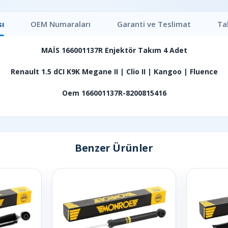
ı
OEM Numaraları
Garanti ve Teslimat
Ta
MAİS 166001137R Enjektör Takım 4 Adet
Renault 1.5 dCI K9K Megane II | Clio II | Kangoo | Fluence
Oem 166001137R-8200815416
Benzer Ürünler