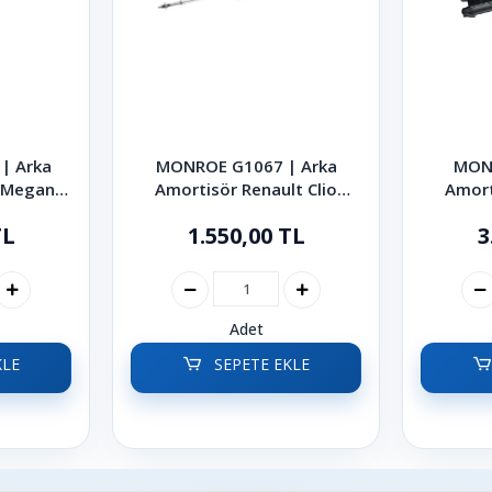
| Arka
MONROE G1067 | Arka
MON
t Megane
Amortisör Renault Clio
Amort
003
2005-2014
TL
1.550,00 TL
3
Adet
KLE
SEPETE EKLE