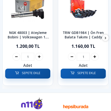
NGK 48003 | Ateşleme
TRW GDB1984 | Ön Fren
Bobini | Volkswagen 1.2
Balata Takımı | Caddy
1.4 1.4 TSI 1.6 FSI Golf
Bora Golf Polo Jetta 1991
1.200,00 TL
1.160,00 TL
Jetta Polo Passat 2002-
- 2022
2014
Adet
Adet
SEPETE EKLE
SEPETE EKLE