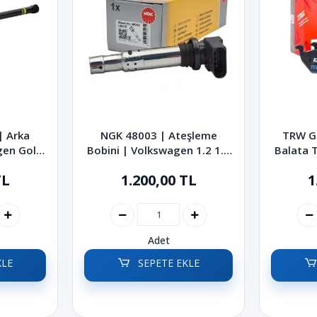
 Arka
NGK 48003 | Ateşleme
TRW G
gen Golf
Bobini | Volkswagen 1.2 1.4
Balata 
006
1.4 TSI 1.6 FSI Golf Jetta
Golf Pol
TL
1.200,00 TL
1
Polo Passat 2002-2014
Adet
KLE
SEPETE EKLE