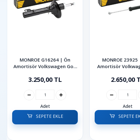
MONROE G16264 | Ön
MONROE 23925 |
Amortisör Volkswagen Golf
Amortisör Volkwa
Bora 1997-2005
Bora 1999-2
3.250,00 TL
2.650,00 
Adet
Adet
SEPETE EKLE
SEPETE E