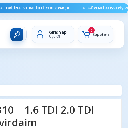
ORIJINAL VE KALITELI YEDEK PARÇA
GÜVENLI ALIŞVERIŞ VE HI
0
Giriş Yap
Sepetim
Üye Ol
0 | 1.6 TDI 2.0 TDI
evirdaim