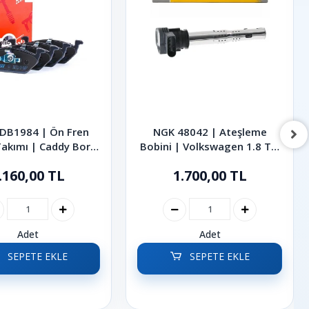
DB1984 | Ön Fren
NGK 48042 | Ateşleme
Takımı | Caddy Bora
Bobini | Volkswagen 1.8 TSI
o Jetta 1991 - 2022
2.0 TSI Golf Passat CC
.160,00 TL
1.700,00 TL
Tiguan 2004-2016
Adet
Adet
SEPETE EKLE
SEPETE EKLE