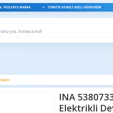
ÜZLERCE MARKA
TÜRKIYE GENELI HIZLI GÖNDERIM
irdaim
INA 53807331
Elektrikli D