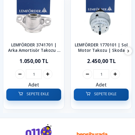
LEMFÖRDER 3741701 |
LEMFÖRDER 1770101 | Sol
Arka Amortisör Takozu |
Motor Takozu | Skoda
Skoda Octavia Superb
Superb 1.8 Turbo 1.9 TDI
1.050,00 TL
2.450,00 TL
Karoq 2013-2024
2001-2008
Adet
Adet
SEPETE EKLE
SEPETE EKLE