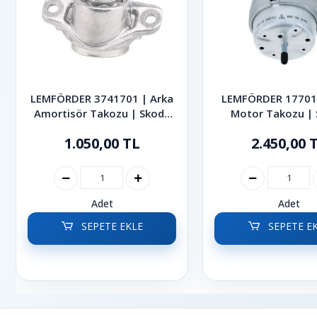
LEMFÖRDER 3741701 | Arka
LEMFÖRDER 177010
Amortisör Takozu | Skoda
Motor Takozu |
Octavia Superb Karoq 2013-
Superb 1.8 Turbo 
1.050,00 TL
2.450,00 
2024
2001-2008
Adet
Adet
SEPETE EKLE
SEPETE E