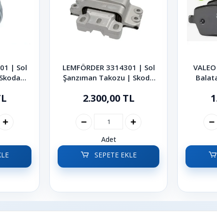
1 | Sol
LEMFÖRDER 3314301 | Sol
VALEO 
 Skoda
Şanzıman Takozu | Skoda
Balat
1.9 TDI
Octavia Superb Yeti 2004-
Kodiaq 
TL
2.300,00 TL
1
2015
Adet
KLE
SEPETE EKLE