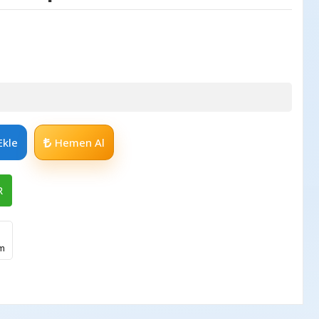
Ekle
Hemen Al
R
im