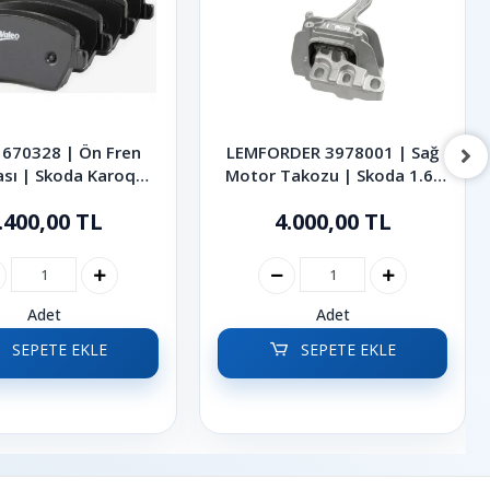
670328 | Ön Fren
LEMFORDER 3978001 | Sağ
ası | Skoda Karoq
Motor Takozu | Skoda 1.6-
Octavia Superb 2013
2.0 TDI Octavia Superb
.400,00 TL
4.000,00 TL
- 2024
Karoq 2013-2024
Adet
Adet
SEPETE EKLE
SEPETE EKLE