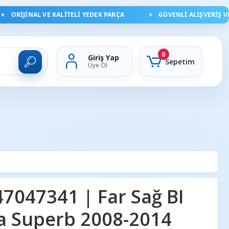
ORIJINAL VE KALITELI YEDEK PARÇA
GÜVENLI ALIŞVERIŞ VE HI
0
Giriş Yap
Sepetim
Üye Ol
7047341 | Far Sağ BI
a Superb 2008-2014