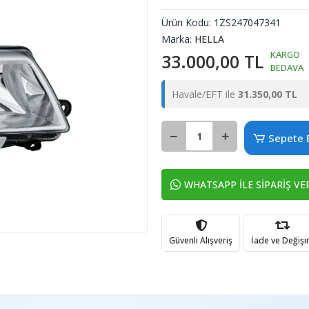
Ürün Kodu:
1ZS247047341
Marka:
HELLA
KARGO
33.000,00 TL
BEDAVA
Havale/EFT ile
31.350,00 TL
Sepete 
WHATSAPP İLE SİPARİŞ VE
Güvenli Alışveriş
İade ve Değiş