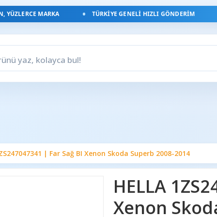
YÜZLERCE MARKA
TÜRKIYE GENELI HIZLI GÖNDERIM
ZS247047341 | Far Sağ BI Xenon Skoda Superb 2008-2014
HELLA 1ZS24
Xenon Skod