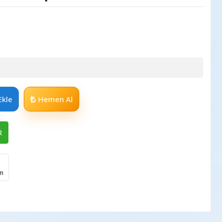
Ekle
Hemen Al
R
im