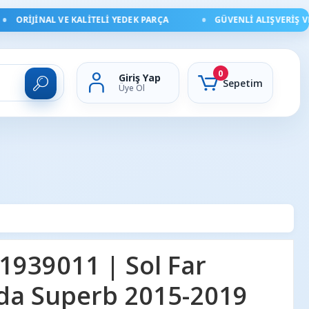
ORIJINAL VE KALITELI YEDEK PARÇA
GÜVENLI ALIŞVERIŞ VE H
0
Giriş Yap
Sepetim
Üye Ol
1939011 | Sol Far
da Superb 2015-2019