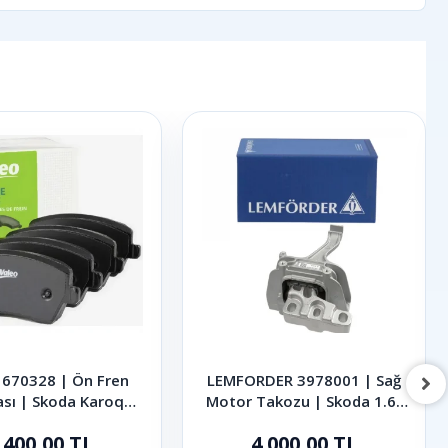
670328 | Ön Fren
LEMFORDER 3978001 | Sağ
ası | Skoda Karoq
Motor Takozu | Skoda 1.6-
Octavia Superb 2013
2.0 TDI Octavia Superb
.400,00 TL
4.000,00 TL
- 2024
Karoq 2013-2024