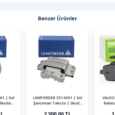
Benzer Ürünler
1 | Sol
LEMFÖRDER 3314301 | Sol
VALEO 
 Skoda
Şanzıman Takozu | Skoda
Balat
1.9 TDI
Octavia Superb Yeti 2004-
Kodiaq 
TL
2.300,00 TL
1
2015