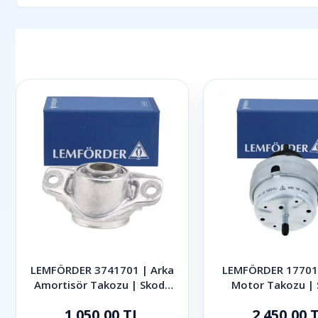
LEMFÖRDER 3741701 | Arka
LEMFÖRDER 177010
Amortisör Takozu | Skoda
Motor Takozu |
Octavia Superb Karoq 2013-
Superb 1.8 Turbo 
1.050,00 TL
2.450,00 
2024
2001-2008