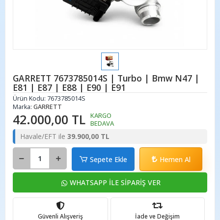
GARRETT 7673785014S | Turbo | Bmw N47 |
E81 | E87 | E88 | E90 | E91
Ürün Kodu:
7673785014S
Marka:
GARRETT
42.000,00 TL
KARGO
BEDAVA
Havale/EFT ile
39.900,00 TL
Sepete Ekle
Hemen Al
WHATSAPP İLE SİPARİŞ VER
Güvenli Alışveriş
İade ve Değişim