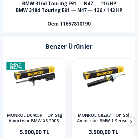
BMW 316d Touring E91 — N47 — 116 HP
BMW 318d Touring E91 — N47 — 136 / 143 HP
Oem 11657810190
Benzer Ürünler
KARGO
BEDAVA
MONROE D0405R | Ön Sağ
MONROE G8293 | Ön Sol
Amortisör BMW X3 2003-
Amortisör BMW 1 Serisi 3
2011
Serisi 2004-2013
5.500,00 TL
3.500,00 TL