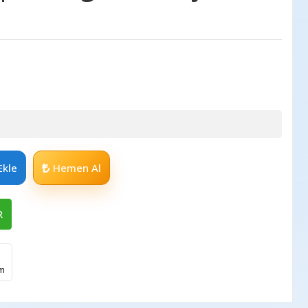
Ekle
Hemen Al
R
im