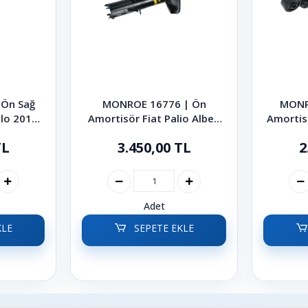
Ön Sağ
MONROE 16776 | Ön
MONR
lo 2010-
Amortisör Fiat Palio Albea
Amortis
1998-2012
TL
3.450,00 TL
2
Adet
KLE
SEPETE EKLE