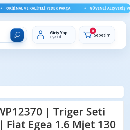
ORIJINAL VE KALITELI YEDEK PARÇA
GÜVENLI ALIŞVERIŞ VE HI
0
Giriş Yap
Sepetim
Üye Ol
12370 | Triger Seti
| Fiat Egea 1.6 Mjet 130